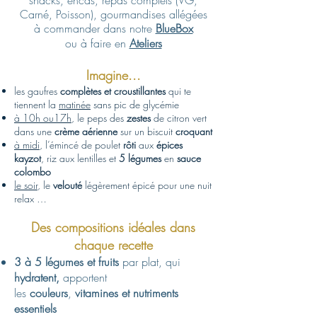
snacks, encas, repas complets (VG,
Carné, Poisson), gourmandises allégées
à commander dans notre
BlueBox
ou à faire en
Ateliers
Imagine...
les gaufres
complètes et croustillantes
qui te
tiennent la
matinée
sans pic de glycémie
à 10h ou17h
, le peps des
zestes
de citron vert
dans une
crème
aérienne
sur un biscuit
croquant
à midi
, l’émincé de poulet
rôti
aux
épices
kayzot
, riz aux lentilles et
5 légumes
en
sauce
colombo
le soir
, le
velouté
légèrement épicé pour une nuit
relax …
Des compositions idéales dans
chaque recette
3 à 5 légumes et fruits
par plat, qui
hydratent,
apportent
les
couleurs
,
vitamines et nutriments
essentiels