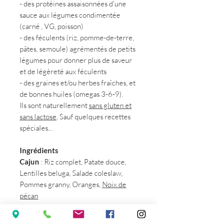
- des protéines assaisonnées d'une
sauce aux légumes condimentée
(carné , VG, poisson)
- des féculents (riz, pomme-de-terre,
pâtes, semoule) agrémentés de petits
légumes pour donner plus de saveur
et de légèreté aux féculents
- des graines et/ou herbes fraîches, et
de bonnes huiles (omegas 3-6-9).
Ils sont naturellement
sans gluten et
sans lactose
. Sauf quelques recettes
spéciales...
Ingrédients
Cajun
: Riz complet, Patate douce,
Lentilles beluga, Salade coleslaw,
Pommes granny, Oranges,
Noix de
pécan
Couscous
: Pois-chiches au zaatar,
Aubergines grillées, Fenouil à