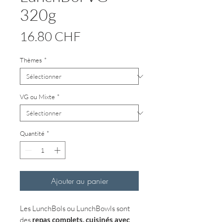
320g
Prix
16.80 CHF
Thèmes
*
VG ou Mixte
*
Quantité
*
Ajouter au panier
Les LunchBols ou LunchBowls sont
des
repas complets,
cuisinés avec