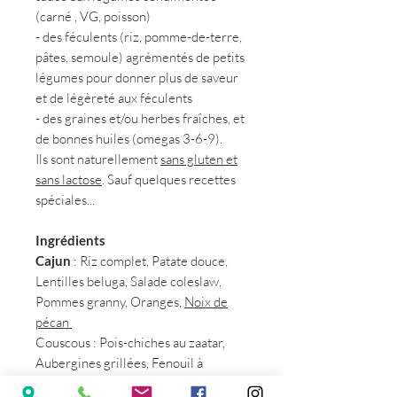
(carné , VG, poisson)
- des féculents (riz, pomme-de-terre,
pâtes, semoule) agrémentés de petits
légumes pour donner plus de saveur
et de légèreté aux féculents
- des graines et/ou herbes fraîches, et
de bonnes huiles (omegas 3-6-9).
Ils sont naturellement
sans gluten et
sans lactose
. Sauf quelques recettes
spéciales...
Ingrédients
Cajun
: Riz complet, Patate douce,
Lentilles beluga, Salade coleslaw,
Pommes granny, Oranges,
Noix de
pécan
Couscous
: Pois-chiches au zaatar,
Aubergines grillées, Fenouil à
l'orange, Carottes, Oignons,