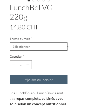
LunchBol VG
220g
Prix
14.80 CHF
Thème du mois
*
Quantité
*
Ajouter au panier
Les LunchBols ou LunchBowls sont
des
repas complets,
cuisinés avec
soin selon un concept nutritionnel