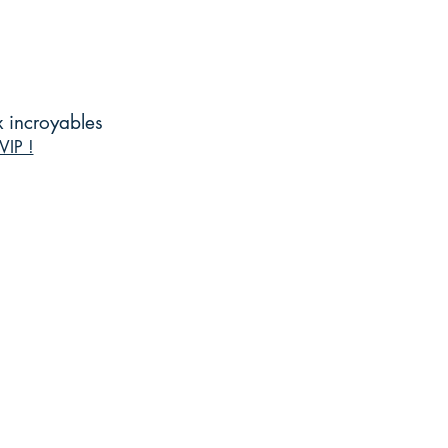
x incroyables
VIP !