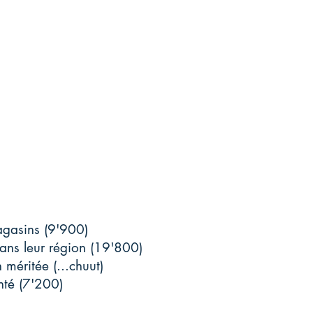
agasins (9'900)
dans leur région (19'800)
 méritée (...chuut)
nté (7'200)