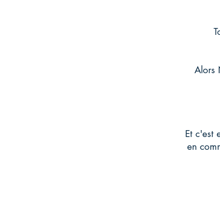
T
Alors
Et c'est
en com