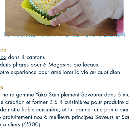
TON SOUTIEN !! un IMMENSE MERCI d'avance !!
 de
box
dans 4 cantons
duits phares
pour 6 Magasins bio l
ocaux
otre expérience pour améliorer la
vie au quotidien
de
vec notre gamme Yaka Sain'plement Savourer dans 6 m
de création et former 2 à 4 cuisinières pour produire 
e notre fidèle cuisinière, et lui donner une prime bien
e gratuitement nos 6 meilleurs principes Saveurs et Sa
 ateliers (6'300)