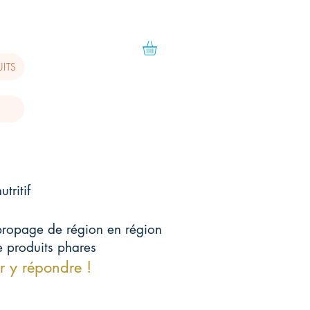
ITS
tritif
propage de région en région
e produits phares
r y répondre !