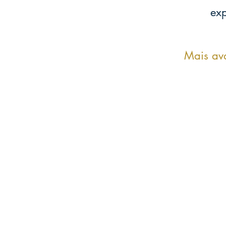
exp
Mais ava